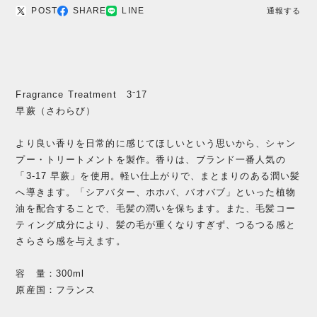
POST
SHARE
LINE
通報する
Fragrance Treatment 3⁻17
早蕨（さわらび）
より良い香りを日常的に感じてほしいという思いから、シャン
プー・トリートメントを製作。香りは、ブランド一番人気の
「3-17 早蕨」を使用。軽い仕上がりで、まとまりのある潤い髪
へ導きます。「シアバター、ホホバ、バオバブ」といった植物
油を配合することで、毛髪の潤いを保ちます。また、毛髪コー
ティング成分により、髪の毛が重くなりすぎず、つるつる感と
さらさら感を与えます。
容 量：300ml
原産国：フランス