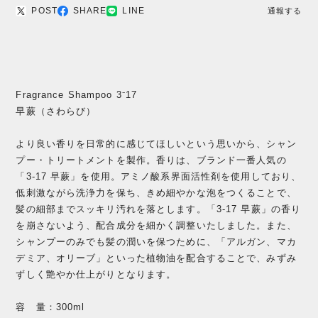
POST
SHARE
LINE
通報する
Fragrance Shampoo 3⁻17
早蕨（さわらび）
より良い香りを日常的に感じてほしいという思いから、シャン
プー・トリートメントを製作。香りは、ブランド一番人気の
「3-17 早蕨」を使用。アミノ酸系界面活性剤を使用しており、
低刺激ながら洗浄力を保ち、きめ細やかな泡をつくることで、
髪の細部までスッキリ汚れを落とします。「3-17 早蕨」の香り
を崩さないよう、配合成分を細かく調整いたしました。また、
シャンプーのみでも髪の潤いを保つために、「アルガン、マカ
デミア、オリーブ」といった植物油を配合することで、みずみ
ずしく艶やか仕上がりとなります。
容 量：300ml