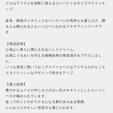
ブルなアイテムを気軽に使えるコンパクトなサイズでラインナ
ップ。
金色・銀色のメタリックなパッケージが気持ちを盛り上げ、贈
る人も贈られる人もハッピーになれるプチギフトシリーズで
す。
【商品説明】
心地よい香りに満たされるハンドクリーム。
お肌にうるおいを与える植物由来の保湿成分をプラスしまし
た。
いつも身近に置いておくデイリーユースなアイテムだからこそ
スタイリッシュなデザインで気分をアップ。
【香り説明】
爽やかなムードの中にさりげない甘さやキリッとしたスパイシ
ーさが秘められています。
辿って行くとやがてクセになる奥行きのある香調。
ふんわりとやさしい包容力も感じられます。