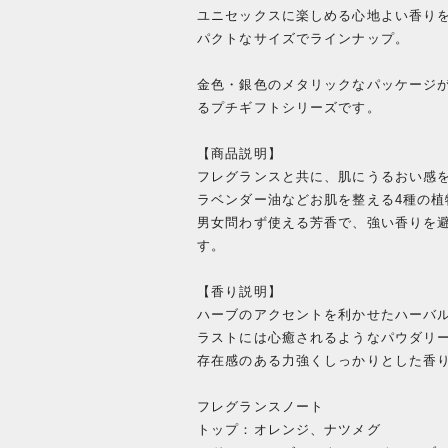
ユニセックスに楽しめる心地よい香り
パクトなサイズでラインナップ。
金色・銀色のメタリックなパッケージ
るプチギフトシリーズです。
【商品説明】
フレグランスと共に、肌にうるおい感
ラベンダー油などお肌を整える4種の植
男女問わず使える芳香で、強い香りを
す。
【香り説明】
ハーブのアクセントを利かせたハーバ
ラストには心癒されるようなパウダリ
存在感のある力強くしっかりとした香
フレグランスノート
トップ：オレンジ、ナツメグ