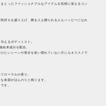
をまとったファッショナブルなアイテムを気軽に使えるコン
が気持ちを盛り上げ、贈る人も贈られる人もハッピーになれ
を与えるボディミスト。
物由来成分を配合。
避けたいシーンや香水を使い慣れていない方にもオススメで
ルフローラルの香り。
ーな余韻がほんのりと残ります。
りです。