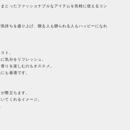
をまとったファッショナブルなアイテムを気軽に使えるコン
が気持ちを盛り上げ、贈る人も贈られる人もハッピーになれ
ミスト。
軽に気分をリフレッシュ。
る香りを楽しむのもオススメ。
先にも最適です。
さが際立ちます。
導いてくれるイメージ。
れ
。