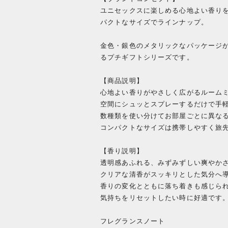
ユニセックスに楽しめる心地よい香り
パクトなサイズでラインナップ。
金色・銀色のメタリックなパッケージ
るプチギフトシリーズです。
【商品説明】
心地よい香りがやさしく広がるルーム
空間にシュッとスプレーするだけで手
数種類を使い分けてお部屋ごとに異な
コンパクトなサイズは携帯しやすく旅
【香り説明】
透明感あふれる、みずみずしい爽やか
クリアな清香がスッキリとした気分へ
香りの変化とともに落ち着きも感じら
気持ちをリセットしたい時に好適です
フレグランスノート