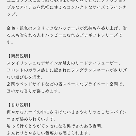
ユニセックスに楽しめる心地よい香りをまとったファッショナ
ブルなアイテムを気軽に使えるコンパクトなサイズでラインナ
ップ。
金色・銀色のメタリックなパッケージが気持ちを盛り上げ、贈
る人も贈られる人もハッピーになれるプチギフトシリーズで
す。
【商品説明】
スタイリッシュなデザインが魅力のリードディフューザー。
フロントのガラス越しに記されたフレグランスネームがさりげ
ない遊び心を演出。
玄関やベッドサイドなどの省スペースなプライベート空間で、
ほのかな香りが楽しめます。
【香り説明】
爽やかなムードの中にさりげない甘さやキリッとしたスパイシ
ーさが秘められています。
辿って行くとやがてクセになる奥行きのある香調。
ふんわりとやさしい包容力も感じられます。