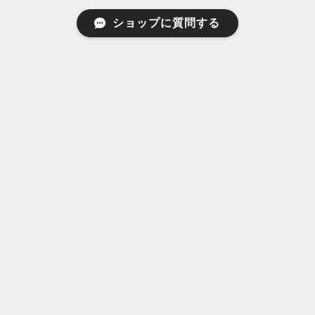
ショップに質問する
ディフューザー | FANTASTIG.（ファン
タスティッグ）Reed Diffuser QUEST.