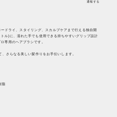
通報する
グ、ブロードライ、スタイリング、スカルプケアまで行える独自開
ニーブリストル)に、濡れた手でも使用できる持ちやすいグリップ設計
プロ専用のヘアブラシです。
えて、さらなる美しい髪作りをお手伝いします。
樹脂