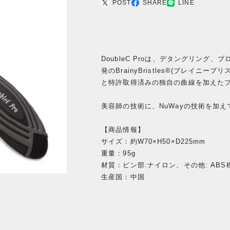
POST
SHARE
LINE
DoubleC Proは、デタングリン
発のBrainyBristles®(ブレイ
と特許取得済みの独自の曲線を加えた
美容師の技術に、NuWayの技術を加
【商品情報】
サイズ：約W70×H50×D225mm
重量：95g
材質：ピン部:ナイロン、その他: ABS
生産国：中国