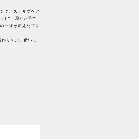
イリング、スカルプケア
ストル)に、濡れた手で
自の曲線を加えたプロ
髪作りをお手伝いし