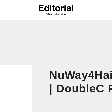
NuWay4H
| DoubleC 