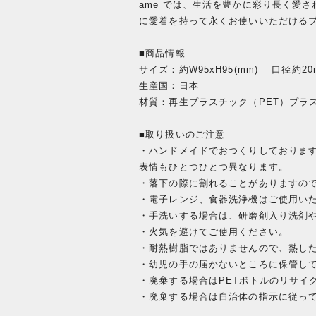
ame では、生活を豊かに彩り長く愛
に愛着を持って永くお使いいただける
■商品情報
サイズ：約W95xH95(mm) 口径約20
生産国：日本
材質：再生プラスチック（PET）プラ
■取り扱いのご注意
・ハンドメイドでおつくりしておりま
表情もひとつひとつ異なります。
・落下の際に割れることがありますの
・電子レンジ、食器洗浄機はご使用い
・手洗いする場合は、研磨剤入り洗剤
・火気を避けてご使用ください。
・耐熱樹脂ではありませんので、熱し
・幼児の手の届かないところに保管し
・廃棄する場合はPETボトルのリサイ
・廃棄する場合は自治体の指示に従っ