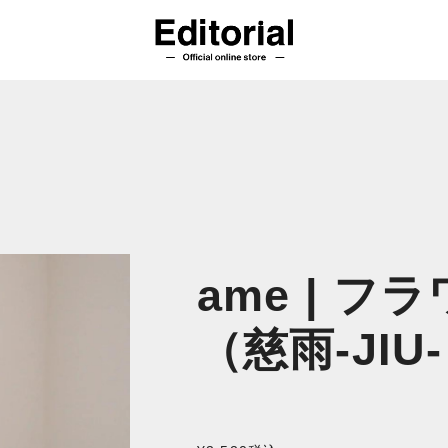
ame | フ
（慈雨-JIU