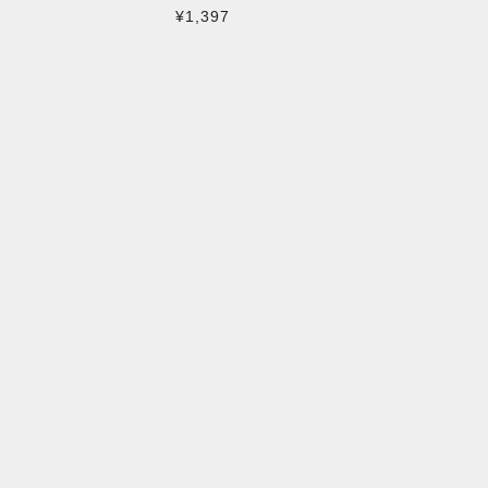
¥1,397
D