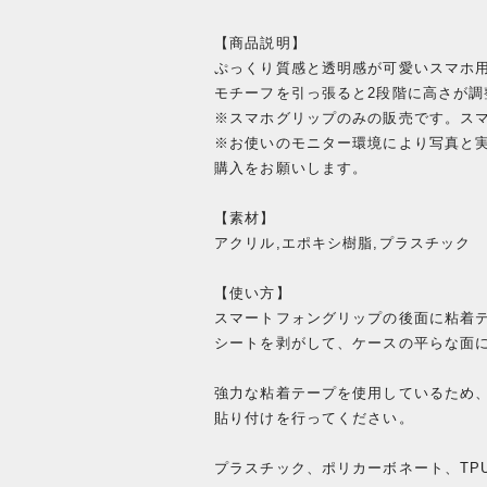
【商品説明】
ぷっくり質感と透明感が可愛いスマホ
モチーフを引っ張ると2段階に高さが調
※スマホグリップのみの販売です。ス
※お使いのモニター環境により写真と
購入をお願いします。
【素材】
アクリル,エポキシ樹脂,プラスチック
【使い方】
スマートフォングリップの後面に粘着
シートを剥がして、ケースの平らな面
強力な粘着テープを使用しているため
貼り付けを行ってください。
プラスチック、ポリカーボネート、TP