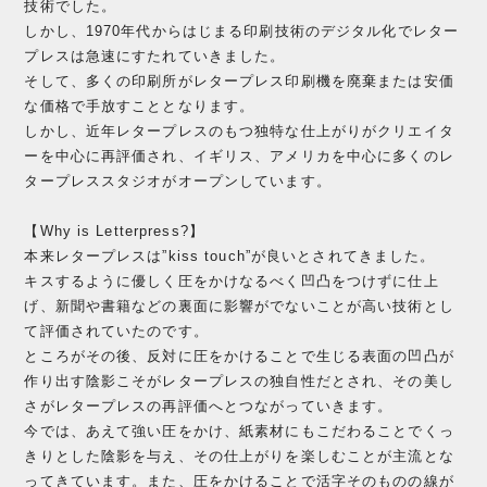
技術でした。
しかし、1970年代からはじまる印刷技術のデジタル化でレター
プレスは急速にすたれていきました。
そして、多くの印刷所がレタープレス印刷機を廃棄または安価
な価格で手放すこととなります。
しかし、近年レタープレスのもつ独特な仕上がりがクリエイタ
ーを中心に再評価され、イギリス、アメリカを中心に多くのレ
タープレススタジオがオープンしています。
【Why is Letterpress?】
本来レタープレスは”kiss touch”が良いとされてきました。
キスするように優しく圧をかけなるべく凹凸をつけずに仕上
げ、新聞や書籍などの裏面に影響がでないことが高い技術とし
て評価されていたのです。
ところがその後、反対に圧をかけることで生じる表面の凹凸が
作り出す陰影こそがレタープレスの独自性だとされ、その美し
さがレタープレスの再評価へとつながっていきます。
今では、あえて強い圧をかけ、紙素材にもこだわることでくっ
きりとした陰影を与え、その仕上がりを楽しむことが主流とな
ってきています。また、圧をかけることで活字そのものの線が