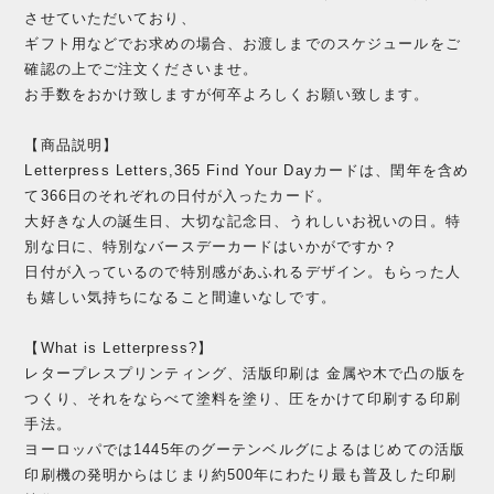
させていただいており、
ギフト用などでお求めの場合、お渡しまでのスケジュールをご
確認の上でご注文くださいませ。
お手数をおかけ致しますが何卒よろしくお願い致します。
【商品説明】
Letterpress Letters,365 Find Your Dayカードは、閏年を含め
て366日のそれぞれの日付が入ったカード。
大好きな人の誕生日、大切な記念日、うれしいお祝いの日。特
別な日に、特別なバースデーカードはいかがですか？
日付が入っているので特別感があふれるデザイン。もらった人
も嬉しい気持ちになること間違いなしです。
【What is Letterpress?】
レタープレスプリンティング、活版印刷は 金属や木で凸の版を
つくり、それをならべて塗料を塗り、圧をかけて印刷する印刷
手法。
ヨーロッパでは1445年のグーテンベルグによるはじめての活版
印刷機の発明からはじまり約500年にわたり最も普及した印刷