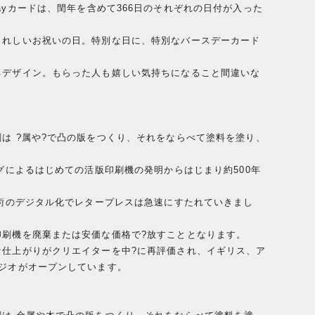
ind Your Dayカードは、閏年を含めて366日のそれぞれの日付が入った
うれしいお祝いの日。特別な日に、特別なバースデーカード
るデザイン。もらった人も嬉しい気持ちになること間違いな
は ?属や?で凸の版をつくり、それをならべて塗料を塗り、
ルグによるはじめての活版印刷機の発明からはじまり約500年
。
技術のデジタル化でレタープレスは急速にすたれていきまし
印刷機を廃棄または安価な価格で?放すこととなります。
な仕上がりがクリエイターを中?に再評価され、イギリス、ア
ジオがオープンしています。