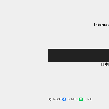
Interna
日本
POST
SHARE
LINE