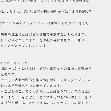
は 金属や木で凸の版をつくり、それをならべて塗料を塗
ルグによるはじめての活版印刷機の発明からはじまり約500年
。
技術のデジタル化でレタープレスは急速にすたれていきまし
印刷機を廃棄または安価な価格で手放すこととなります。
な仕上がりがクリエイターを中心に再評価され、イギリス、
スタジオがオープンしています。
が良いとされてきました。
く凹凸をつけずに仕上げ、新聞や書籍などの裏面に影響がで
いたのです。
とで生じる表面の凹凸が作り出す陰影こそがレタープレスの
プレスの再評価へとつながっていきます。
にもこだわることでくっきりとした陰影を与え、その仕上が
ます。また、圧をかけることで活字そのものの線がくっきり
をより強く感じることができるのもレタープレスの魅力で