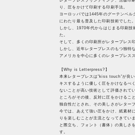
レタープレスプリンティング、活版印刷
り、圧をかけて印刷する印刷手法。
ヨーロッパでは1445年のグーテンベ
にわたり最も普及した印刷技術でした
しかし、1970年代からはじまる印刷
た。
そして、多くの印刷所がレタープレス
しかし、近年レタープレスのもつ独特
アメリカを中心に多くのレタープレス
【Why is Letterpress?】
本来レタープレスは”kiss touch”
キスするように優しく圧をかけなるべ
ないことが高い技術として評価されて
ところがその後、反対に圧をかけるこ
独自性だとされ、その美しさがレター
今では、あえて強い圧をかけ、紙素材
りを楽しむことが主流となってきてい
と際立ち、フォント（書体）の美しさ
す。