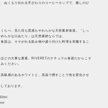
と、ぬくもり伝わる手ざわりのコーヒーカップで、癒しのひ
とくらべ、見た目も質感もやわらかな天然素材食器。「しっ
なめらかな口あたり」は天然素材ならでは。
る食器は、そそがれる飲み物や盛り付けた料理を邪魔するこ
。
ほどの大事な要素。RIVERETのナチュラル食器だからこそ
しみください。
た高級感のあるホワイトと、高温で燻すことで色を変化させ
。
対応しております。
50ml
0mm