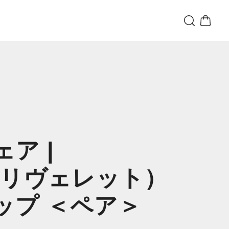
ア |
T（リヴェレット）
ップ ＜ペア＞