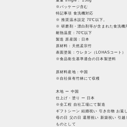
重量 single： 250g
※パッケージ含む
特記事項 食洗機対応
※ 推奨温水設定 70℃以下。
※ 研磨剤・漂白剤等が含まれた食洗機
耐熱温度：70℃以下
製造 原産国：日本
原材料：天然孟宗竹
表面塗装：ウレタン（LOHASコート）
※食品衛生基準適合の日本製塗料
原材料産地：中国
※自社保有竹林にて収穫
木地 ー 中国
仕上げ・塗り ー 日本
※全工程 自社工場にて製造
ギフトシーン 結婚祝い 引き出物 お返し
母の日 父の日 還暦祝い 新築祝い 引
ものとして