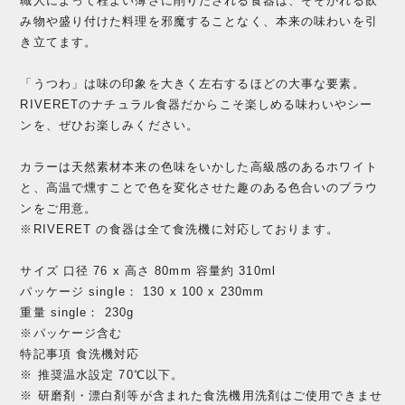
職人によって程よい薄さに削りだされる食器は、そそがれる飲
み物や盛り付けた料理を邪魔することなく、本来の味わいを引
き立てます。
「うつわ」は味の印象を大きく左右するほどの大事な要素。
RIVERETのナチュラル食器だからこそ楽しめる味わいやシー
ンを、ぜひお楽しみください。
カラーは天然素材本来の色味をいかした高級感のあるホワイト
と、高温で燻すことで色を変化させた趣のある色合いのブラウ
ンをご用意。
※RIVERET の食器は全て食洗機に対応しております。
サイズ 口径 76 x 高さ 80mm 容量約 310ml
パッケージ single： 130 x 100 x 230mm
重量 single： 230g
※パッケージ含む
特記事項 食洗機対応
※ 推奨温水設定 70℃以下。
※ 研磨剤・漂白剤等が含まれた食洗機用洗剤はご使用できませ