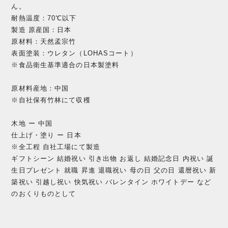
ん。
耐熱温度：70℃以下
製造 原産国：日本
原材料：天然孟宗竹
表面塗装：ウレタン（LOHASコート）
※食品衛生基準適合の日本製塗料
原材料産地：中国
※自社保有竹林にて収穫
木地 ー 中国
仕上げ・塗り ー 日本
※全工程 自社工場にて製造
ギフトシーン 結婚祝い 引き出物 お返し 結婚記念日 内祝い 誕
生日プレゼント 就職 昇進 退職祝い 母の日 父の日 還暦祝い 新
築祝い 引越し祝い 快気祝い バレンタイン ホワイトデー など
のおくりものとして