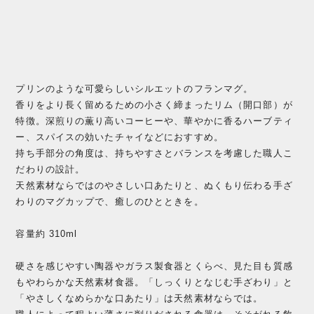
プリンのような可愛らしいシルエットのフランマグ。
香りをより長く留めるための小さく締まったリム（開口部）が
特徴。深煎りの薫り高いコーヒーや、華やかに香るハーブティ
ー、スパイスの効いたチャイなどにおすすめ。
持ち手部分の角度は、持ちやすさとバランスを考慮した職人こ
だわりの設計。
天然素材ならではのやさしい口あたりと、ぬくもり伝わる手ざ
わりのマグカップで、癒しのひとときを。
容量約 310ml
硬さを感じやすい陶器やガラス製食器とくらべ、見た目も質感
もやわらかな天然素材食器。「しっくりとなじむ手ざわり」と
「やさしくなめらかな口あたり」は天然素材ならでは。