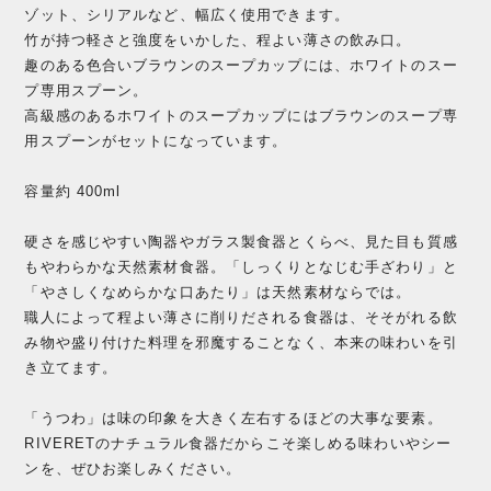
ゾット、シリアルなど、幅広く使用できます。
竹が持つ軽さと強度をいかした、程よい薄さの飲み口。
趣のある色合いブラウンのスープカップには、ホワイトのスー
プ専用スプーン。
高級感のあるホワイトのスープカップにはブラウンのスープ専
用スプーンがセットになっています。
容量約 400ml
硬さを感じやすい陶器やガラス製食器とくらべ、見た目も質感
もやわらかな天然素材食器。「しっくりとなじむ手ざわり」と
「やさしくなめらかな口あたり」は天然素材ならでは。
職人によって程よい薄さに削りだされる食器は、そそがれる飲
み物や盛り付けた料理を邪魔することなく、本来の味わいを引
き立てます。
「うつわ」は味の印象を大きく左右するほどの大事な要素。
RIVERETのナチュラル食器だからこそ楽しめる味わいやシー
ンを、ぜひお楽しみください。