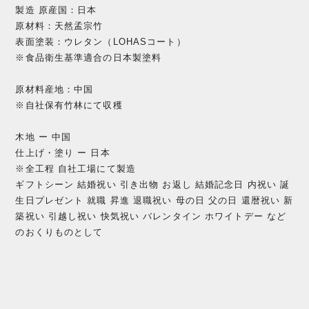
製造 原産国：日本
原材料：天然孟宗竹
表面塗装：ウレタン（LOHASコート）
※食品衛生基準適合の日本製塗料
原材料産地：中国
※自社保有竹林にて収穫
木地 ー 中国
仕上げ・塗り ー 日本
※全工程 自社工場にて製造
ギフトシーン 結婚祝い 引き出物 お返し 結婚記念日 内祝い 誕
生日プレゼント 就職 昇進 退職祝い 母の日 父の日 還暦祝い 新
築祝い 引越し祝い 快気祝い バレンタイン ホワイトデー など
のおくりものとして