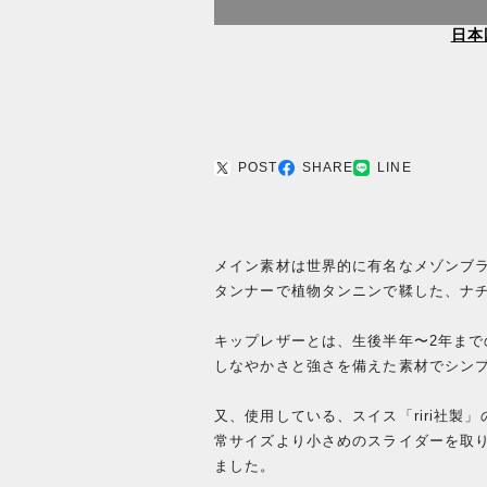
日本
POST
SHARE
LINE
メイン素材は世界的に有名なメゾンブ
タンナーで植物タンニンで鞣した、ナ
キップレザーとは、生後半年〜2年ま
しなやかさと強さを備えた素材でシン
又、使用している、スイス「riri社
常サイズより小さめのスライダーを取り
ました。