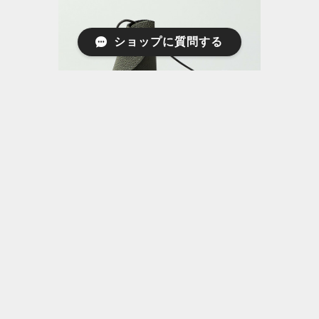
ショップに質問する
レザーアイテム | SOPO(ソポ) SA03
<KEY NECKLACE - DEG/VAL>
¥7,700