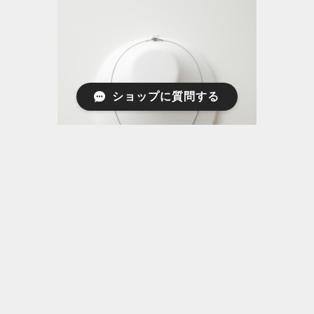
ショップに質問する
FJewelryProducts | Stainless Snake
Chian 45cm 【SILVER】 | ステンレス
金属アレルギー対応 ネックレス 【f-n-
014sv-45】
¥4,290