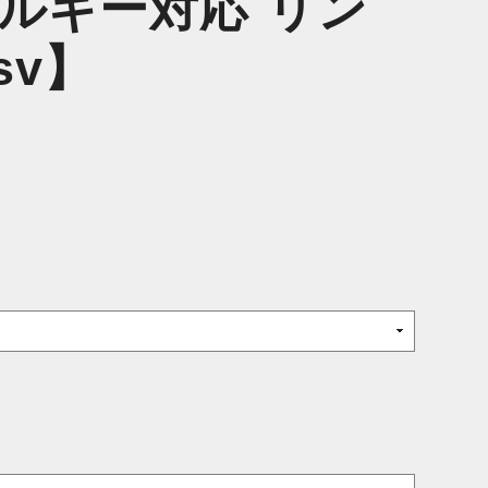
レルギー対応 リン
4sv】