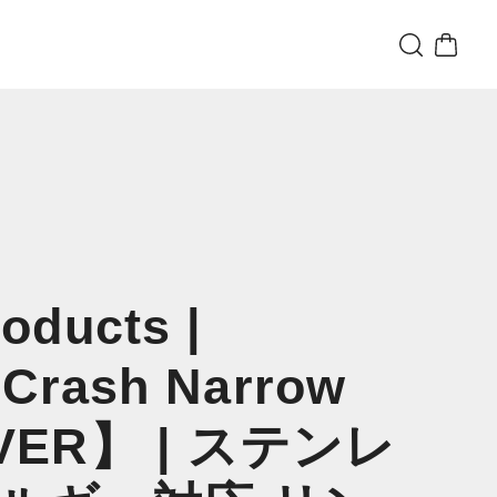
oducts |
f Crash Narrow
LVER】 | ステンレ