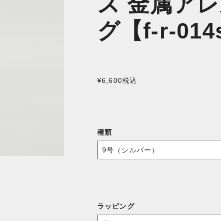
ス 金属ア
グ【f-r-01
¥6,600
税込
種類
ラッピング