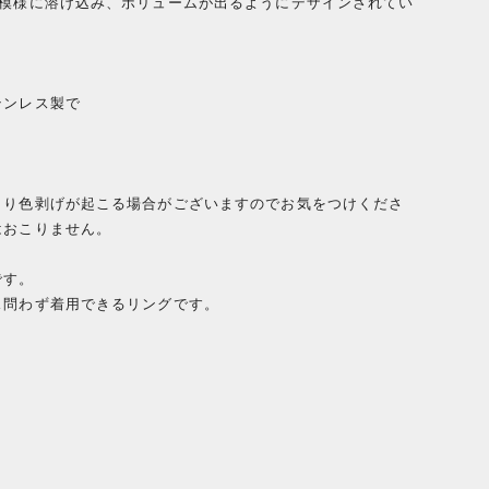
れ模様に溶け込み、ボリュームが出るようにデザインされてい
テンレス製で
。
より色剥げが起こる場合がございますのでお気をつけくださ
はおこりません。
です。
ス問わず着用できるリングです。