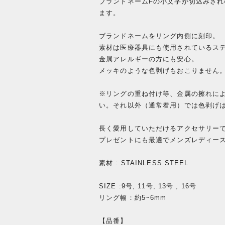
ブランドネームFの小文字が切込みさ
ます。
ブランドネームをリング内側に刻印。
素材は医療器具にも使用されているス
金属アレルギーの方にも安心。
メッキのような色剥げもおこりません
※リングの重ね付け等、金属の擦れに
い。それ以外（通常着用）では色剥げ
長く愛用していただけるアクセサリー
プレゼントにも最適でメンズレディー
素材 : STAINLESS STEEL
SIZE :9号, 11号, 13号 , 16号
リング幅：約5~6mm
【品番】