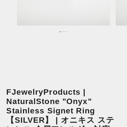
FJewelryProducts |
NaturalStone "Onyx"
Stainless Signet Ring
【SILVER】 | オニキス ステ