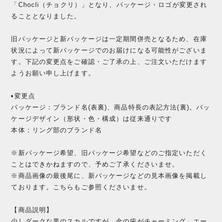
「Chocli（チョクリ）」となり、パッケージ・ロゴが変更され
ることとなりました。
旧パッケージと新パッケージは一定期間併売となるため、在庫
状況によって新パッケージでのお届けになる可能性がございま
す。下記の変更点をご確認・ご了承の上、ご注文いただけます
ようお願い申し上げます。
▪️変更点
パッケージ：ブランド名(表裏)、商品特長の表記方法(裏)。パッ
ケージデザイン（形状・色・構成）は従来通りです
本体：リング部のブランド名
※新パッケージ希望、旧パッケージ希望などのご指定いただく
ことはできかねますので、予めご了承くださいませ。
※商品画像の最後尾に、新パッケージなどの見本画像を掲載し
ております。こちらもご参照くださいませ。
【商品説明】
少しダークな黒のスカルですが、金の歯がチャーミング。エー