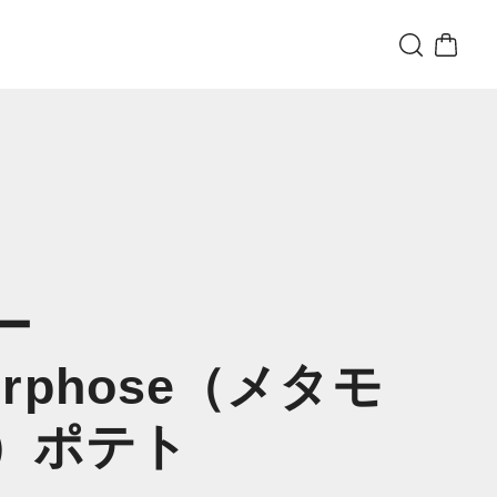
ー
)morphose（メタモ
）ポテト