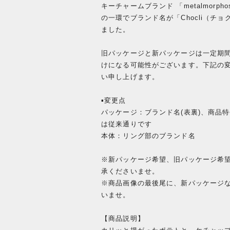
キーチャームブランド 「metalmor
の一環でブランド名が「Chocli（
ました。
旧パッケージと新パッケージは一定期
けになる可能性がございます。下記の
い申し上げます。
▪️変更点
パッケージ：ブランド名(表裏)、商品
は従来通りです
本体：リング部のブランド名
※新パッケージ希望、旧パッケージ希
承くださいませ。
※商品画像の最後尾に、新パッケージ
いませ。
【商品説明】