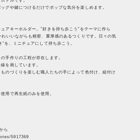
プボトルです。
バッグや鍵につけるだけでポップな気分を楽しめます。
ュアキーホルダー。"好きを持ち歩こう"をテーマに作ら
かわいいながらも精密、重厚感のあるつくりです。日々の気
き”を、ミニチュアにして持ち歩こう。
くの手作りの工程が存在します。
一線を画しています。
、ものづくりを楽しむ職人たちの手によって色付け、組付け
不使用で再生紙のみを使用。
から
gories/5917369