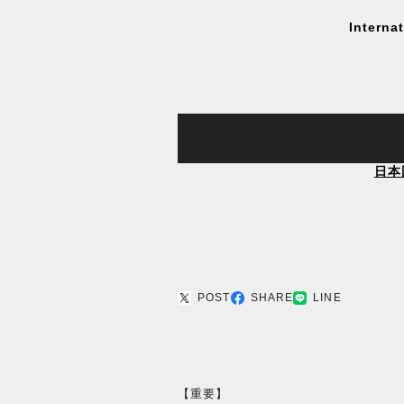
Interna
日本
POST
SHARE
LINE
【重要】