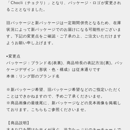
「Chocli（チョクリ）」となり、パッケージ・ロゴが変更され
ることとなりました。
旧パッケージと新パッケージは一定期間併売となるため、在庫
状況によって新パッケージでのお届けになる可能性がございま
す。下記の変更点をご確認・ご了承の上、ご注文いただけます
ようお願い申し上げます。
▪️変更点
パッケージ：ブランド名(表裏)、商品特長の表記方法(裏)。パッ
ケージデザイン（形状・色・構成）は従来通りです
本体：リング部のブランド名
※新パッケージ希望、旧パッケージ希望などのご指定いただく
ことはできかねますので、予めご了承くださいませ。
※商品画像の最後尾に、新パッケージなどの見本画像を掲載し
ております。こちらもご参照くださいませ。
【商品説明】
大きな口を開けたサメが泳ぐ、迫力たっぷりのキーチャームで