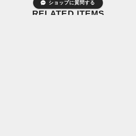
ショップに質問する
RELATED ITEMS
関連商品
ヘアケア |
エコバッグ |
「SNAP GEAR」
canoma （サノ
NANOPLUS（ナ
（スナップギア）
マ）フレグランス
ノプラス）XXLサ
GLOOP BELT