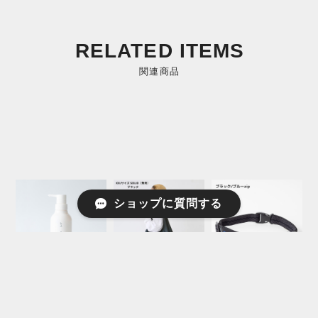
RELATED ITEMS
関連商品
ショップに質問する
ヘアケア |
エコバッグ |
「SNAP GEAR」
canoma （サノ
NANOPLUS（ナ
（スナップギア）
マ）フレグランス
ノプラス）XXLサ
GLOOP BELT