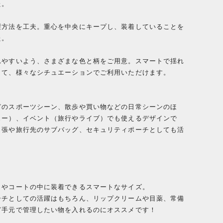
た。
製方法を工夫。重心を中央にキープし、装着していることを
た。
れやすいよう、さまざまな色と柄をご用意。スマートで揺れ
して、様々なシチュエーションでご利用いただけます。
どのスポーツシーン、散歩や買い物などの日常シーンのほ
ュー）、イベント（旅行やライブ）でも使えるデザインで
出張や旅行先のサブバッグ、セキュリティポーチとしても活
トやコートの中に装着できるスマートなサイズ。
ーチとしての活躍はもちろん、リップクリームや目薬、常備
ど手元で管理したい物を入れるのにオススメです！