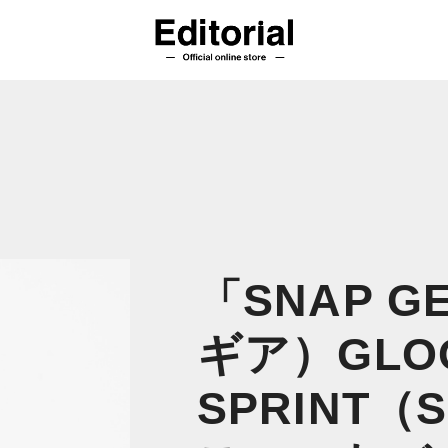
「SNAP 
ギア）GLOO
SPRINT（