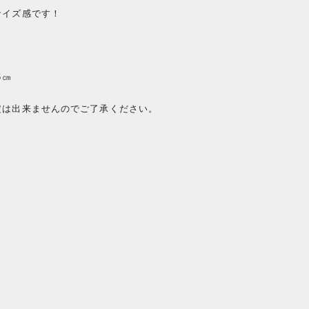
サイズ感です！
6㎝
定は出来ませんのでご了承ください。