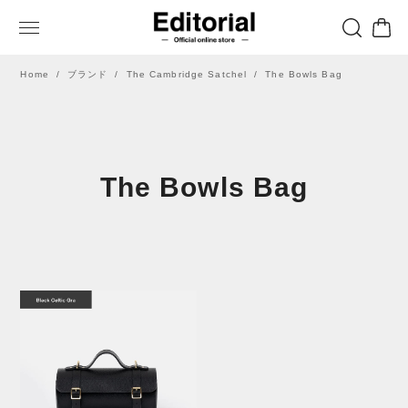
Home
ブランド
The Cambridge Satchel
The Bowls Bag
The Bowls Bag